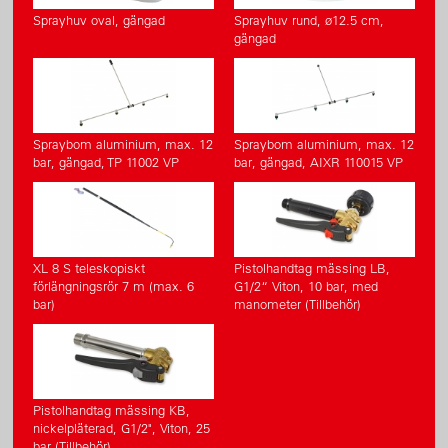
Sprayhuv oval, gängad
Sprayhuv rund, ø12.5 cm,
gängad
Spraybom aluminium, max. 12
Spraybom aluminium, max. 12
bar, gängad, TP 11002 VP
bar, gängad, AIXR 110015 VP
XL 8 S teleskopiskt
Pistolhandtag mässing LB,
förlängningsrör 7 m (max. 6
G1/2“ Viton, 10 bar, med
bar)
manometer (Tillbehör)
Pistolhandtag mässing KB,
nickelpläterad, G1/2", Viton, 25
bar (Tillbehör)