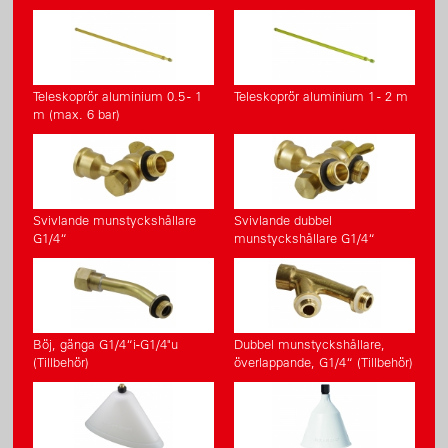
Teleskoprör aluminium 0.5 - 1
Teleskoprör aluminium 1 - 2 m
m (max. 6 bar)
Svivlande munstyckshållare
Svivlande dubbel
G1/4“
munstyckshållare G1/4“
Böj, gänga G1/4“i-G1/4"u
Dubbel munstyckshållare,
(Tillbehör)
överlappande, G1/4“ (Tillbehör)