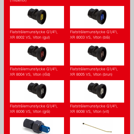
(Tillbehör)
Flatstrålemunstycke G1/4"i,
Flatstrålemunstycke G1/4"i,
XR 8002 VS, Viton (gul)
XR 8003 VS, Viton (blå)
Flatstrålemunstycke G1/4"i,
Flatstrålemunstycke G1/4"i,
XR 8004 VS, Viton (röd)
XR 8005 VS, Viton (brun)
Flatstrålemunstycke G1/4"i,
Flatstrålemunstycke G1/4"i,
XR 8006 VS, Viton (grå)
XR 8008 VS, Viton (vit)