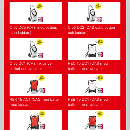
C 50 DC5 (CAS med batteri,
C 50 DC2 (CAS exkl. batteri
utan laddare)
och laddare)
C 50 DC1 (CAS inklusive
REC 15 DC1 (CAS med
batteri och laddare)
batteri, med laddare)
REX 15 AC1 (CAS med batteri,
REB 15 DC1 (CAS med
med laddare)
batteri, med laddare)