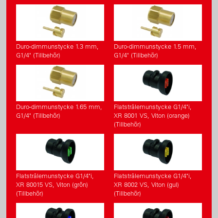
Duro-dimmunstycke 1.3 mm,
Duro-dimmunstycke 1.5 mm,
G1/4" (Tillbehör)
G1/4" (Tillbehör)
Duro-dimmunstycke 1.65 mm,
Flatstrålemunstycke G1/4"i,
G1/4" (Tillbehör)
XR 8001 VS, Viton (orange)
(Tillbehör)
Flatstrålemunstycke G1/4"i,
Flatstrålemunstycke G1/4"i,
XR 80015 VS, Viton (grön)
XR 8002 VS, Viton (gul)
(Tillbehör)
(Tillbehör)