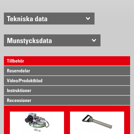
Handpump i mässing
Tryckluftsventil
Manometer
Tekniska data
Robust pistolhandtag av mässing med integrerad finfilter
CE och TÜV-GS godkänd
Munstycksdata
Tillbehör
Reservdelar
Video/Produktblad
Instruktioner
Recensioner