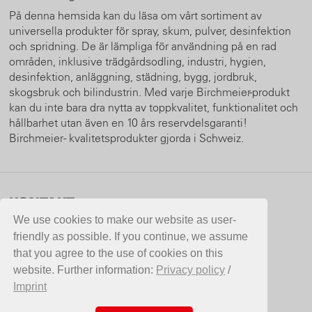
På denna hemsida kan du läsa om vårt sortiment av
universella produkter för spray, skum, pulver, desinfektion
och spridning. De är lämpliga för användning på en rad
områden, inklusive trädgårdsodling, industri, hygien,
desinfektion, anläggning, städning, bygg, jordbruk,
skogsbruk och bilindustrin. Med varje Birchmeier-produkt
kan du inte bara dra nytta av toppkvalitet, funktionalitet och
hållbarhet utan även en 10 års reservdelsgaranti!
Birchmeier - kvalitetsprodukter gjorda i Schweiz.
KONTAKT
We use cookies to make our website as user-
Aspergo AB
friendly as possible. If you continue, we assume
Hammarvägen 10
that you agree to the use of cookies on this
387 35 Borgholm
website. Further information:
Privacy policy
/
Sverige
Imprint
Telefon +46 (0)485 12050
Fax +46(0)485 12860