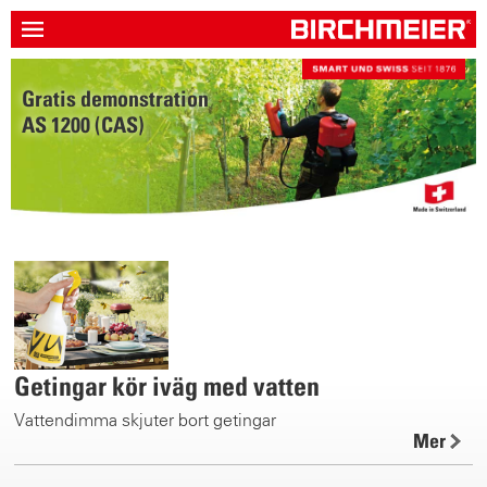
Gratis demonstration
Ett batteri
AS 1200 (CAS)
för allt
Getingar kör iväg med vatten
Vattendimma skjuter bort getingar
Mer