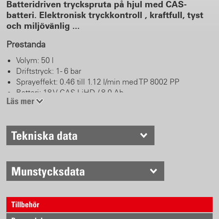
Batteridriven tryckspruta på hjul med CAS-
batteri. Elektronisk tryckkontroll , kraftfull, tyst
och miljövänlig ...
Prestanda
Volym: 50 l
Driftstryck: 1 - 6 bar
Sprayeffekt: 0.46 till 1.12 l/min med TP 8002 PP
Batteri: 18 V CAS LiHD / 8.0 Ah
Läs mer
Spraytid: upp till 22 timmar eller upp till 620 l per
batteriladdning (beroende på tryck och tillbehör)
Laddtid < 160 min
Tekniska data
Riktig arbetskomfort
Kemikaliebeständiga FKM (Viton) tätningar, mässingsfria
Munstycksdata
Handventil i plast med ventilstift i rostfritt stål
Strålrör 50 cm böjd, rostfritt stål med
Flatstrålemunstycke TPU 8002 PP/li>
Tillbehör
Kraftiga hjul