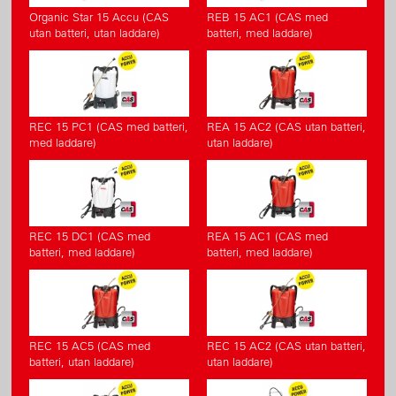
Organic Star 15 Accu (CAS
REB 15 AC1 (CAS med
utan batteri, utan laddare)
batteri, med laddare)
REC 15 PC1 (CAS med batteri,
REA 15 AC2 (CAS utan batteri,
med laddare)
utan laddare)
REC 15 DC1 (CAS med
REA 15 AC1 (CAS med
batteri, med laddare)
batteri, med laddare)
REC 15 AC5 (CAS med
REC 15 AC2 (CAS utan batteri,
batteri, utan laddare)
utan laddare)