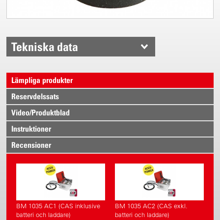
Tekniska data
Lämpliga produkter
Reservdelssats
Video/Produktblad
Instruktioner
Recensioner
BM 1035 AC1 (CAS inklusive
BM 1035 AC2 (CAS exkl.
batteri och laddare)
batteri och laddare)