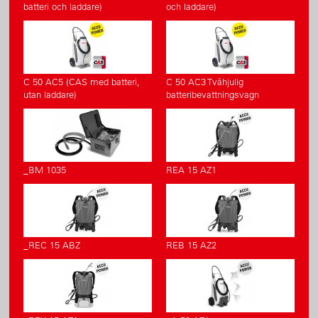
batteri och laddare)
och laddare)
C 50 AC5 (CAS med batteri,
C 50 AC3 Tvåhjulig
utan laddare)
batteribevattningsvagn
_BM 1035
REA 15 AZ1
_REC 15 ABZ
REB 15 AZ2