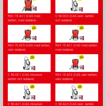
REC 15 AC1 (CAS med
C 50 DC2 (CAS exkl. batteri
batteri, med laddare)
och laddare)
REX 15 AC5 (CAS med batteri,
REX 15 AC1 (CAS med batteri,
utan laddare)
med laddare)
C 50 DC1 (CAS inklusive
REX 15 AC2 (CAS utan batteri,
batteri och laddare)
utan laddare)
C 50 AC1 (CAS inklusive
C 50 AC2 (CAS exkl. batteri