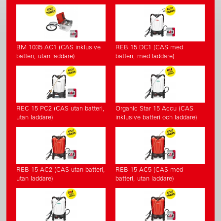
BM 1035 AC1 (CAS inklusive
REB 15 DC1 (CAS med
batteri, utan laddare)
batteri, med laddare)
REC 15 PC2 (CAS utan batteri,
Organic Star 15 Accu (CAS
utan laddare)
inklusive batteri och laddare)
REB 15 AC2 (CAS utan batteri,
REB 15 AC5 (CAS med
utan laddare)
batteri, utan laddare)