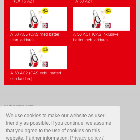
_REX 15 AZ1
_A 50 AZ1
A 50 AC5 (CAS med batteri,
A 50 AC1 (CAS inklusive
utan laddare)
batteri och laddare)
A 50 AC2 (CAS exkl. batteri
och laddare)
KONTAKT
We use cookies to make our website as user-
Aspergo AB
friendly as possible. If you continue, we assume
Hammarvägen 10
that you agree to the use of cookies on this
387 35 Borgholm
website. Further information:
Privacy policy
/