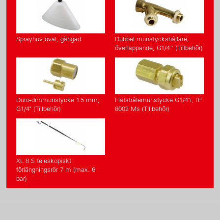
Sprayhuv oval, gängad
Dubbel munstyckshållare,
överlappande, G1/4“ (Tillbehör)
Duro-dimmunstycke 1.5 mm,
Flatstrålemunstycke G1/4"i, TP
G1/4" (Tillbehör)
8002 Ms (Tillbehör)
XL 8 S teleskopiskt
förlängningsrör 7 m (max. 6
bar)