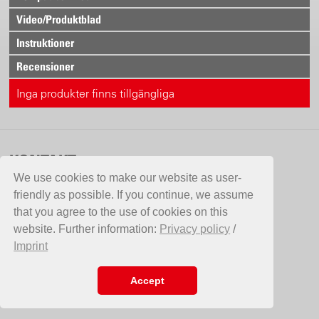
Video/Produktblad
Instruktioner
Recensioner
Inga produkter finns tillgängliga
KONTAKT
We use cookies to make our website as user-
Aspergo AB
friendly as possible. If you continue, we assume
Hammarvägen 10
that you agree to the use of cookies on this
387 35 Borgholm
website. Further information:
Privacy policy
/
Sverige
Imprint
Telefon +46 (0)485 12050
Fax +46(0)485 12860
E-Mail
info@aspergo.se
Accept