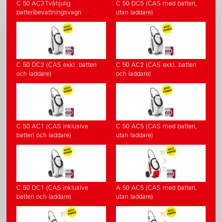
C 50 AC3 Tvåhjulig
C 50 DC5 (CAS med batteri,
batteribevattningsvagn
utan laddare)
C 50 DC2 (CAS exkl. batteri
C 50 AC2 (CAS exkl. batteri
och laddare)
och laddare)
C 50 AC1 (CAS inklusive
C 50 AC5 (CAS med batteri,
batteri och laddare)
utan laddare)
C 50 DC1 (CAS inklusive
A 50 AC5 (CAS med batteri,
batteri och laddare)
utan laddare)