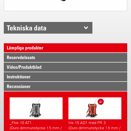
Tekniska data
Lämpliga produkter
Reservdelssats
Video/Produktblad
Instruktioner
Recensioner
_Flox 10 AT1
Iris 15 AD1 med PR 3
(Duro dimmunstycke 1.5 mm /
(Duro dimmunstycke 1.5 mm /