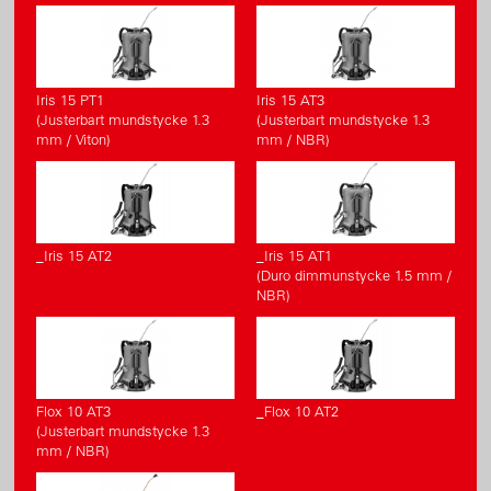
Iris 15 PT1
Iris 15 AT3
(Justerbart mundstycke 1.3
(Justerbart mundstycke 1.3
mm / Viton)
mm / NBR)
_Iris 15 AT2
_Iris 15 AT1
(Duro dimmunstycke 1.5 mm /
NBR)
Flox 10 AT3
_Flox 10 AT2
(Justerbart mundstycke 1.3
mm / NBR)