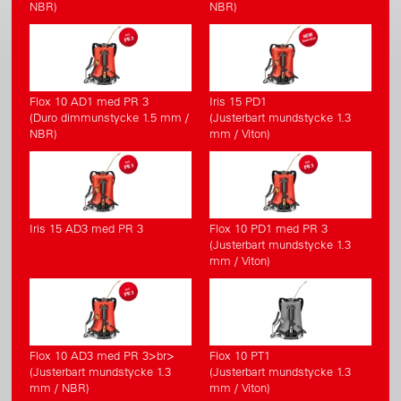
NBR)
NBR)
Flox 10 AD1 med PR 3
Iris 15 PD1
(Duro dimmunstycke 1.5 mm /
(Justerbart mundstycke 1.3
NBR)
mm / Viton)
Iris 15 AD3 med PR 3
Flox 10 PD1 med PR 3
(Justerbart mundstycke 1.3
mm / Viton)
Flox 10 AD3 med PR 3>br>
Flox 10 PT1
(Justerbart mundstycke 1.3
(Justerbart mundstycke 1.3
mm / NBR)
mm / Viton)