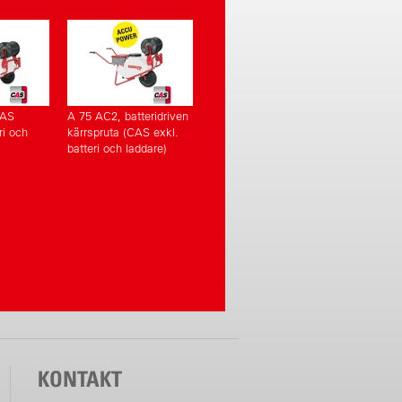
CAS
A 75 AC2, batteridriven
ri och
kärrspruta (CAS exkl.
batteri och laddare)
KONTAKT