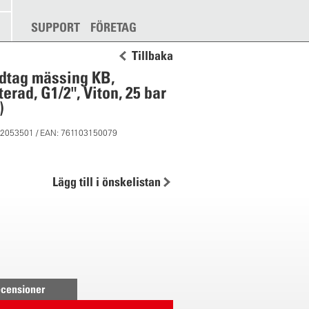
SUPPORT
FÖRETAG
Tillbaka
dtag mässing KB,
erad, G1/2", Viton, 25 bar
)
12053501 / EAN: 761103150079
Lägg till i önskelistan
censioner