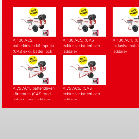
A 130 AC2,
A 130 AC5, (CAS
A 130 AC1, (
batteridriven kärrspruta
exklusive batteri och
inklusive batte
(CAS exkl. batteri och
laddare)
laddare)
laddare)
A 75 AC1, batteridriven
A 75 AC5, (CAS
kärrspruta (CAS med
exklusive batteri och
batteri, med laddare)
laddare)