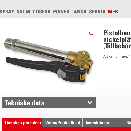
SPRAY
SKUM
DOSERA
PULVER
TANKA
SPRIDA
MER
Pistolhan
nickelplät
(Tillbehör
Artikelnummer: 
Tekniska data
Lämpliga produkter
Video/Produktblad
Instruktioner
Re