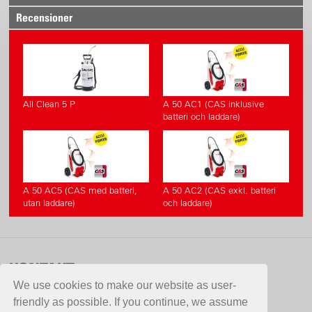
Recensioner
All Clean 5 P
A 50 AC1 (CAS inklusive
batteri och laddare)
A 50 AC5 (CAS med batteri,
A 50 AC2 (CAS exkl. batteri
utan laddare)
och laddare)
KONTAKT
We use cookies to make our website as user-
Aspergo AB
friendly as possible. If you continue, we assume