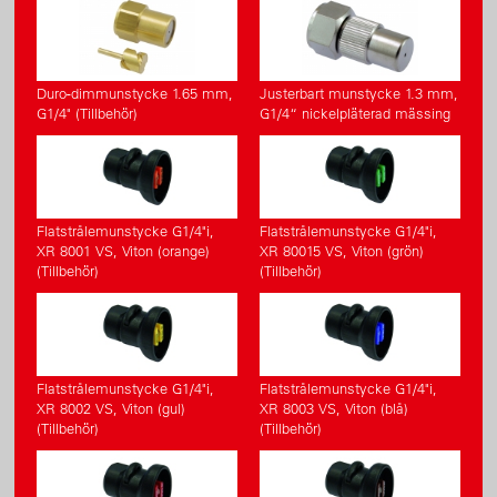
Duro-dimmunstycke 1.65 mm,
Justerbart munstycke 1.3 mm,
G1/4" (Tillbehör)
G1/4“ nickelpläterad mässing
Flatstrålemunstycke G1/4"i,
Flatstrålemunstycke G1/4"i,
XR 8001 VS, Viton (orange)
XR 80015 VS, Viton (grön)
(Tillbehör)
(Tillbehör)
Flatstrålemunstycke G1/4"i,
Flatstrålemunstycke G1/4"i,
XR 8002 VS, Viton (gul)
XR 8003 VS, Viton (blå)
(Tillbehör)
(Tillbehör)