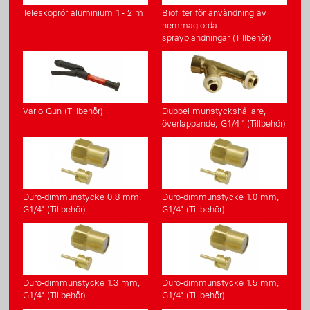
Teleskoprör aluminium 1 - 2 m
Biofilter för användning av
hemmagjorda
sprayblandningar (Tillbehör)
Vario Gun (Tillbehör)
Dubbel munstyckshållare,
överlappande, G1/4“ (Tillbehör)
Duro-dimmunstycke 0.8 mm,
Duro-dimmunstycke 1.0 mm,
G1/4" (Tillbehör)
G1/4" (Tillbehör)
Duro-dimmunstycke 1.3 mm,
Duro-dimmunstycke 1.5 mm,
G1/4" (Tillbehör)
G1/4" (Tillbehör)