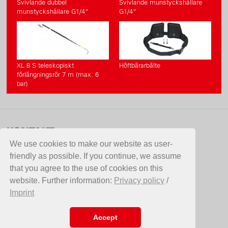
Svivlande dubbel
Svivlande munstyckshållare
munstyckshållare G1/4“
G1/4“
XL 8 S teleskopiskt
Höftbärarbälte
förlängningsrör 7 m (max. 6
bar)
KONTAKT
We use cookies to make our website as user-
Aspergo AB
friendly as possible. If you continue, we assume
Hammarvägen 10
that you agree to the use of cookies on this
387 35 Borgholm
website. Further information:
Privacy policy
/
Sverige
Imprint
Telefon +46 (0)485 12050
Fax +46(0)485 12860
E-Mail
info@aspergo.se
Accept