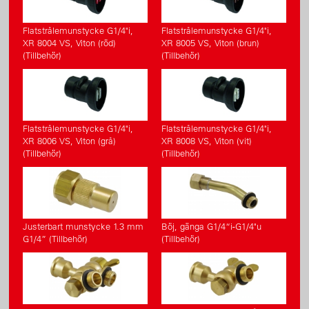
Flatstrålemunstycke G1/4"i,
Flatstrålemunstycke G1/4"i,
XR 8004 VS, Viton (röd)
XR 8005 VS, Viton (brun)
(Tillbehör)
(Tillbehör)
Flatstrålemunstycke G1/4"i,
Flatstrålemunstycke G1/4"i,
XR 8006 VS, Viton (grå)
XR 8008 VS, Viton (vit)
(Tillbehör)
(Tillbehör)
Justerbart munstycke 1.3 mm
Böj, gänga G1/4“i-G1/4"u
G1/4” (Tillbehör)
(Tillbehör)