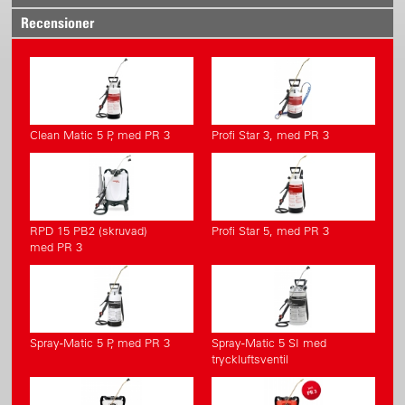
Recensioner
Clean Matic 5 P, med PR 3
Profi Star 3, med PR 3
RPD 15 PB2 (skruvad)
Profi Star 5, med PR 3
med PR 3
Spray-Matic 5 P, med PR 3
Spray-Matic 5 SI med
tryckluftsventil