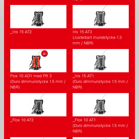
_Iris 15 AT2
Iris 15 AT3
(Justerbart mundstycke 1.3
mm / NBR)
Flox 10 AD1 med PR 3
_Iris 15 AT1
(Duro dimmunstycke 1.5 mm /
(Duro dimmunstycke 1.5 mm /
NBR)
NBR)
_Flox 10 AT2
_Flox 10 AT1
(Duro dimmunstycke 1.5 mm /
NBR)