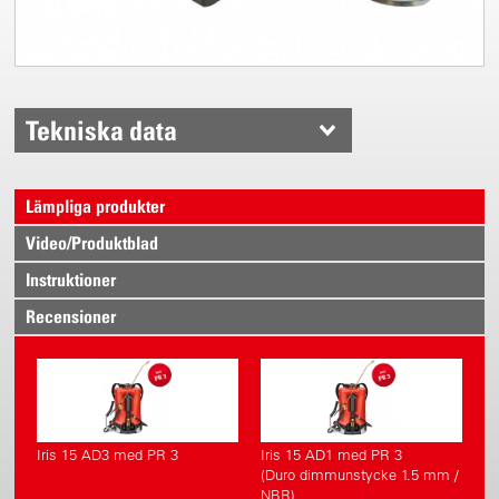
Tekniska data
Lämpliga produkter
Video/Produktblad
Instruktioner
Recensioner
Iris 15 AD3 med PR 3
Iris 15 AD1 med PR 3
(Duro dimmunstycke 1.5 mm /
NBR)