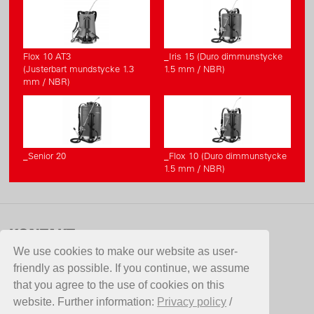
Flox 10 AT3
_Iris 15 (Duro dimmunstycke
(Justerbart mundstycke 1.3
1.5 mm / NBR)
mm / NBR)
_Senior 20
_Flox 10 (Duro dimmunstycke
1.5 mm / NBR)
KONTAKT
We use cookies to make our website as user-
Aspergo AB
friendly as possible. If you continue, we assume
Hammarvägen 10
that you agree to the use of cookies on this
387 35 Borgholm
website. Further information:
Privacy policy
/
Sverige